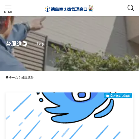
MENU
台風進路
– tag –
ホーム
台風進路
空き家の豆知識