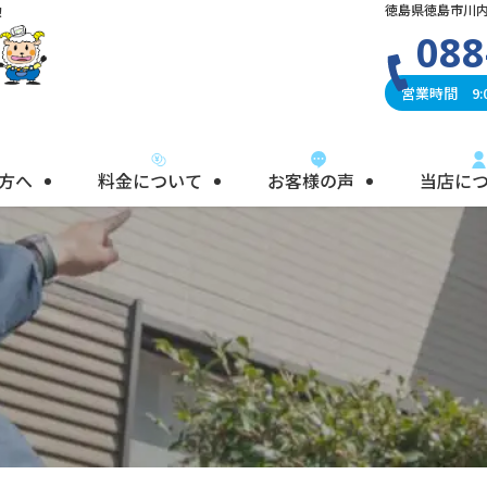
徳島県徳島市川内
！
088
営業時間 9:0
方へ
料金について
お客様の声
当店に