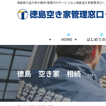
徳島県の空き家の維持/管理代行サービスなら徳島空き家管理窓口へ
HOME
はじめての
徳島 空き家 相続
– tag –