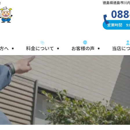
徳島県徳島市川内
！
088
営業時間 9:0
方へ
料金について
お客様の声
当店に