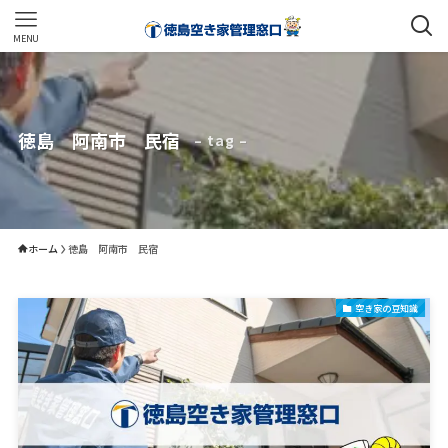
MENU
徳島 阿南市 民宿
– tag –
ホーム
徳島 阿南市 民宿
空き家の豆知識