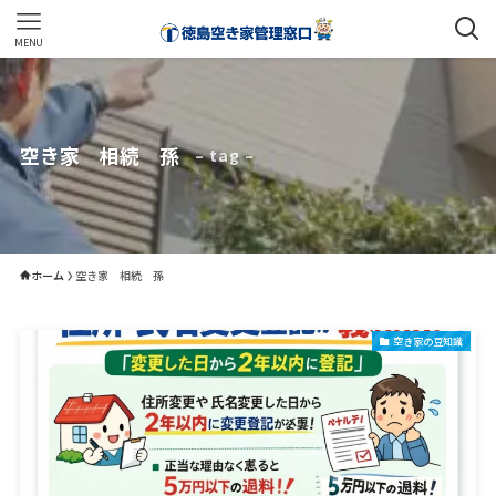
MENU
空き家 相続 孫
– tag –
ホーム
空き家 相続 孫
空き家の豆知識