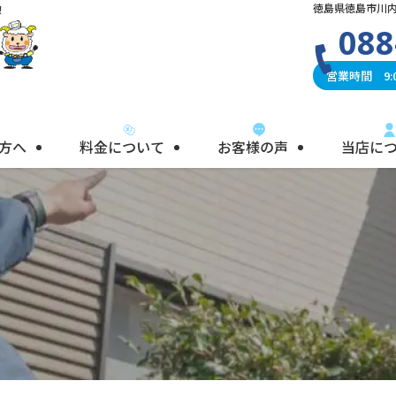
徳島県徳島市川内
！
088
営業時間 9:0
方へ
料金について
お客様の声
当店に