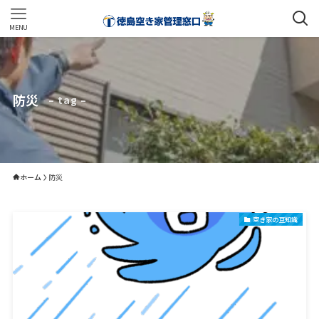
MENU
防災
– tag –
ホーム
防災
空き家の豆知識