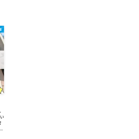
識
し
たい
管
.