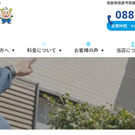
徳島県徳島市徳島町
！
088
営業時間 9:0
方へ
料金について
お客様の声
当店に