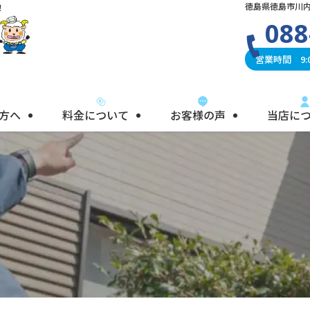
徳島県徳島市川内
！
088
営業時間 9:0
方へ
料金について
お客様の声
当店に