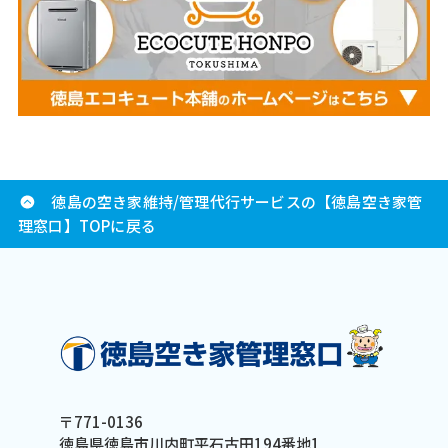
徳島の空き家維持/管理代行サービスの【徳島空き家管
理窓口】TOPに戻る
〒771-0136
徳島県徳島市川内町平石古田194番地1