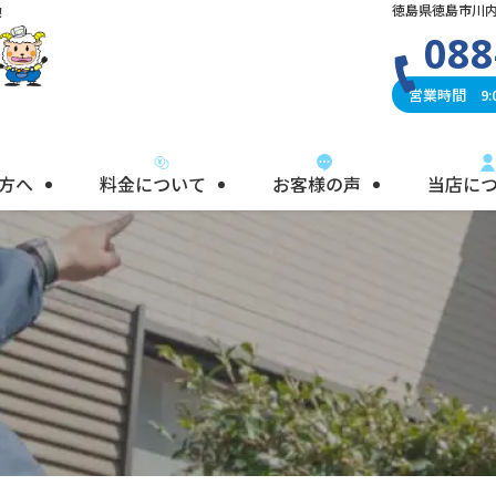
徳島県徳島市川内
！
088
営業時間 9:0
方へ
料金について
お客様の声
当店に