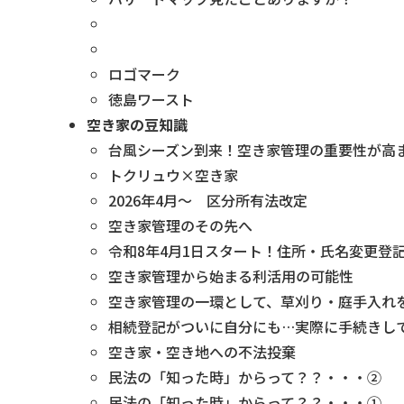
ロゴマーク
徳島ワースト
空き家の豆知識
台風シーズン到来！空き家管理の重要性が高
トクリュウ×空き家
2026年4月～ 区分所有法改定
空き家管理のその先へ
令和8年4月1日スタート！住所・氏名変更登
空き家管理から始まる利活用の可能性
空き家管理の一環として、草刈り・庭手入れ
相続登記がついに自分にも…実際に手続きし
空き家・空き地への不法投棄
民法の「知った時」からって？？・・・②
民法の「知った時」からって？？・・・①