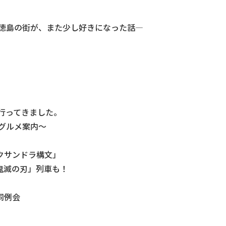
―徳島の街が、また少し好きになった話―
行ってきました。
グルメ案内～
クサンドラ構文」
鬼滅の刃」列車も！
同例会