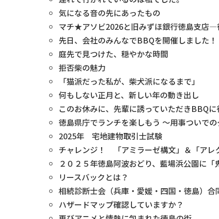
気になる音の先にあったもの
マチ★アソビ2026と旧みずほ銀行徳島支店
先日、会社のみんなでBBQを開催しました！
庭先で見つけた、穏やかな時間
拒否柴の魅力
「猫派だった私が、柴犬派になるまで」
何もしない正月と、新しい年の動き出し
このお休みに、先輩に誘っていただきBBQに
徳島県庁でランチを楽しもう ～用事ついでの
2025年 宅地建物取引士試験
チャレンジ！ 「アミラーゼ構文」＆「アレ
２０２５年徳島阿波おどり、藍場浜公園に「
リースバックとは？
相続診断士会（兵庫・愛媛・四国・徳島）合
ハザードマップ確認していますか？
再びアニメと情熱に包まれた徳島の街