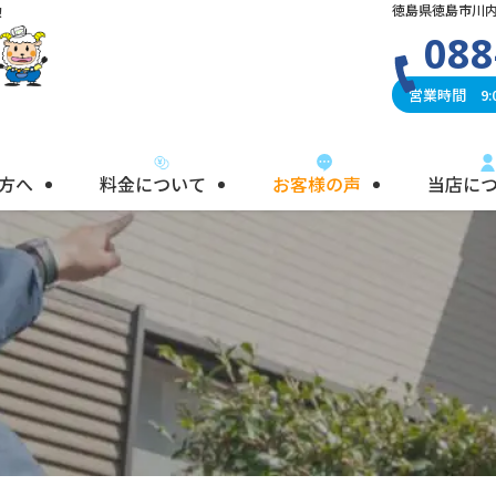
徳島県徳島市川内
！
088
営業時間 9:0
方へ
料金について
お客様の声
当店に