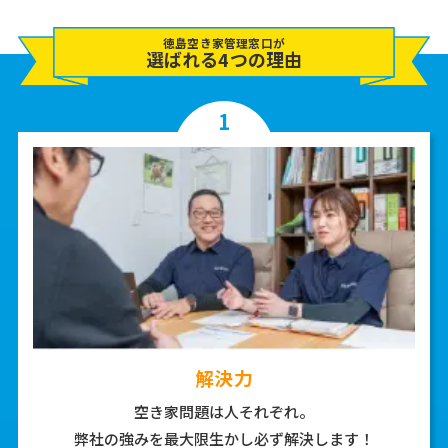
徳島空き家管理窓口が
選ばれる4つの理由
1
解決力
空き家問題は人それぞれ。
弊社の強みを最大限生かし
必ず解決します！