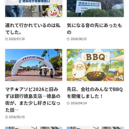
連れて行かれているのは私
気になる音の先にあったも
でした。
の
2026/07/28
2026/06/15
マチ★アソビ2026と旧み
先日、会社のみんなでBBQ
ずほ銀行徳島支店―徳島の
を開催しました！
街が、また少し好きになっ
2026/04/24
た話―
2026/05/25