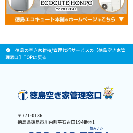
徳島の空き家維持/管理代行サービスの【徳島空き家管
理窓口】TOPに戻る
〒771-0136
徳島県徳島市川内町平石古田194番地1
悩みナシ