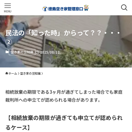
MENU
民法の「知った時」からって？？・・・
②
空き家の豆知識
2025/08/12
ホーム
空き家の豆知識
相続放棄の期限である3ヶ月が過ぎてしまった場合でも家庭
裁判所への申立てが認められる場合があります。
【
相続放棄の期限が過ぎても申立てが認められ
るケース
】