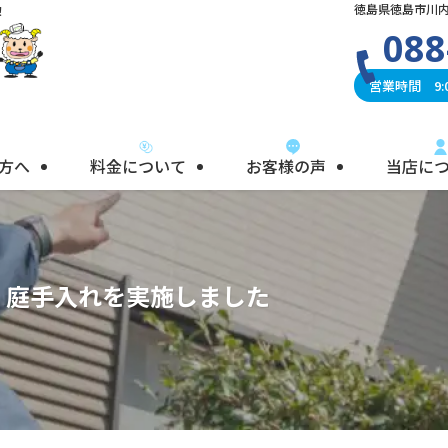
徳島県徳島市川内
！
088
営業時間 9:0
方へ
料金について
お客様の声
当店に
・庭手入れを実施しました